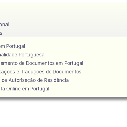
ional
s
em Portugal
alidade Portuguesa
ilamento de Documentos em Portugal
icações e Traduções de Documentos
 de Autorização de Residência
as dos Bancários: ho
ta Online em Portugal
o