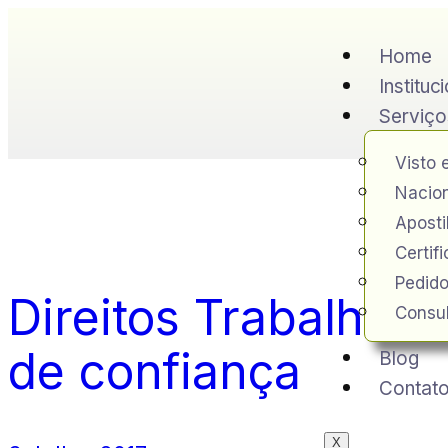
Home
Instituc
Serviço
Visto 
Nacion
Apost
Certif
Pedido
Direitos Trabalhist
Consul
de confiança
Blog
Contat
X