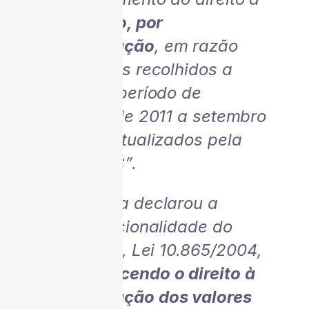
restituição, por
compensação
, em razão
dos valores recolhidos a
maior, no período de
fevereiro de 2011 a setembro
de 2013, atualizados pela
taxa SELIC”.
A sentença declarou a
inconstitucionalidade do
artigo 7º, I, Lei 10.865/2004,
e
reconhecendo o direito à
compensação dos valores