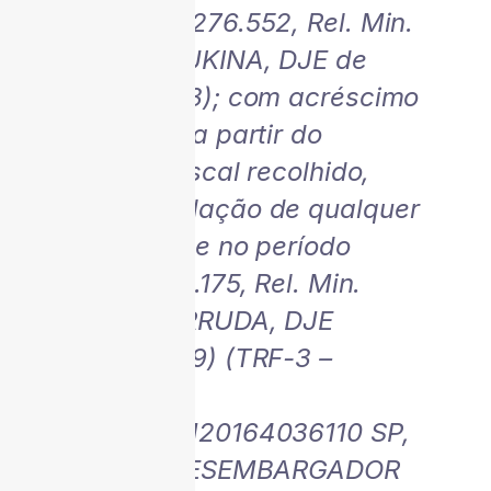
AGRESP 1.276.552, Rel. Min.
SÉRGIO KUKINA, DJE de
29/10/2013); com acréscimo
da SELIC, a partir do
indébito fiscal recolhido,
sem cumulação de qualquer
outro índice no período
(RESP 1.111.175, Rel. Min.
DENISE ARRUDA, DJE
01/07/2009) (TRF-3 –
REOMS:
00013695120164036110 SP,
Relator: DESEMBARGADOR