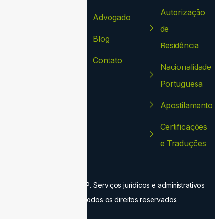
Autorização
Advogado
de
Blog
Residência
Contato
Nacionalidade
Portuguesa
Apostilamento
Certificações
e Traduções
©2024. Advocacia AMP. Serviços jurídicos e administrativos
em Portugal. Todos os direitos reservados.