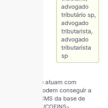
advogado
tributário sp
,
advogado
tributarista
,
advogado
tributarista
sp
Empresas que atuam com
importação, podem conseguir a
exclusão do ICMS da base de
cálculo do PIS/COFINS-