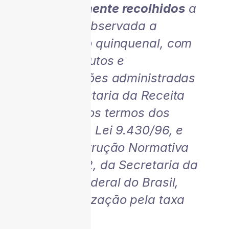
indevidamente recolhidos
a
tal título, observada a
prescrição quinquenal, com
outros tributos e
contribuições administradas
pela Secretaria da Receita
Federal, nos termos dos
artigos 74, Lei 9.430/96, e
82, da Instrução Normativa
1.300/2012, da Secretaria da
Receita Federal do Brasil,
com atualização pela taxa
SELIC.