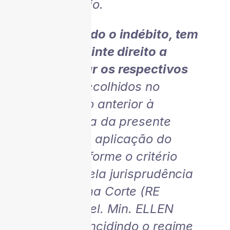
É o relatório.
Configurado o indébito, tem
o contribuinte direito a
compensar os respectivos
valores
, recolhidos no
quinquênio anterior à
propositura da presente
ação, com aplicação do
prazo conforme o critério
definido pela jurisprudência
da Suprema Corte (RE
566.621, Rel. Min. ELLEN
GRACIE); incidindo o regime