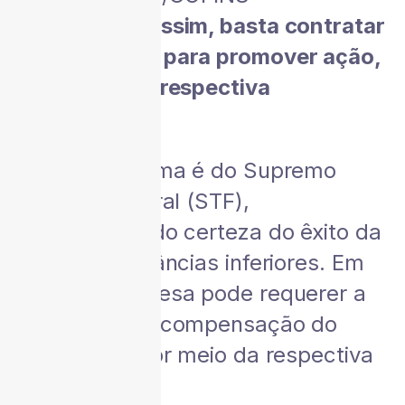
Importação.
Assim, basta contratar
um advogado para promover ação,
requerendo a respectiva
devolução.
A decisão acima é do Supremo
Tribunal Federal (STF),
proporcionando certeza do êxito da
ação nas instâncias inferiores. Em
suma, a empresa pode requerer a
devolução ou compensação do
valor pago, por meio da respectiva
ação judicial.