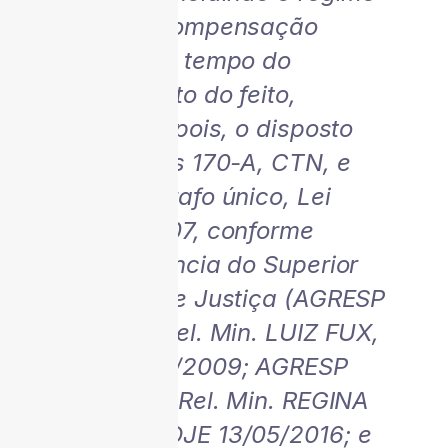
legal de compensação
vigente ao tempo do
ajuizamento do feito,
incluindo, pois, o disposto
nos artigos 170-A, CTN, e
26, parágrafo único, Lei
11.457/2007, conforme
jurisprudência do Superior
Tribunal de Justiça (AGRESP
951.233, Rel. Min. LUIZ FUX,
DJE 19/02/2009; AGRESP
1.573.297, Rel. Min. REGINA
HELENA, DJE 13/05/2016; e