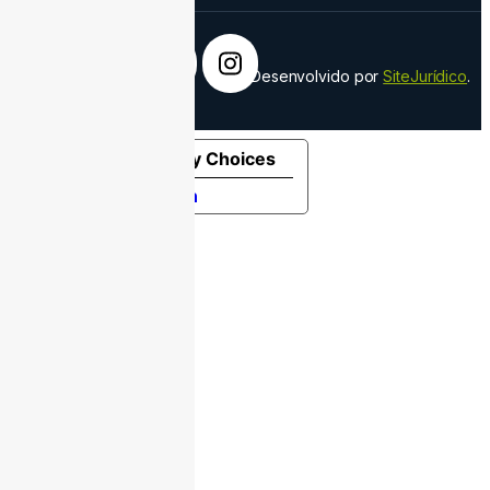
Desenvolvido por
SiteJurídico
.
Your Privacy Choices
Notice at collection