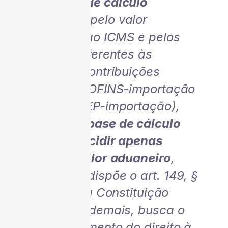
sua
base de cálculo
majorada
pelo valor
referente ao ICMS e pelos
valores referentes às
próprias contribuições
sociais (COFINS-importação
e PIS/PASEP-importação),
quando
a base de cálculo
deveria incidir apenas
sobre o valor aduaneiro
,
conforme dispõe o art. 149, §
2º, III, a da Constituição
Federal. Ademais, busca o
reconhecimento do direito à