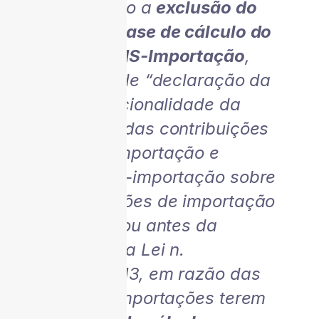
objetivando a
exclusão do
ICMS da base de cálculo do
PIS/COFINS-Importação
,
para fins de “declaração da
inconstitucionalidade da
cobrança das contribuições
COFINS-importação e
PIS/PASEP-importação sobre
as operações de importação
que realizou antes da
vigência da Lei n.
12.865/2013, em razão das
alusivas importações terem