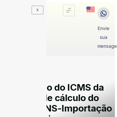
X
Envie
sua
mensag
Exclusão do ICMS da
base de cálculo do
PIS/COFINS-Importação