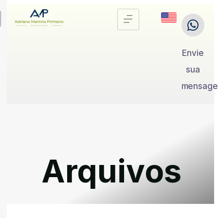
Envie
sua
mensag
Arquivos