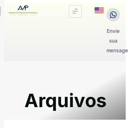
Envie
sua
mensag
Arquivos