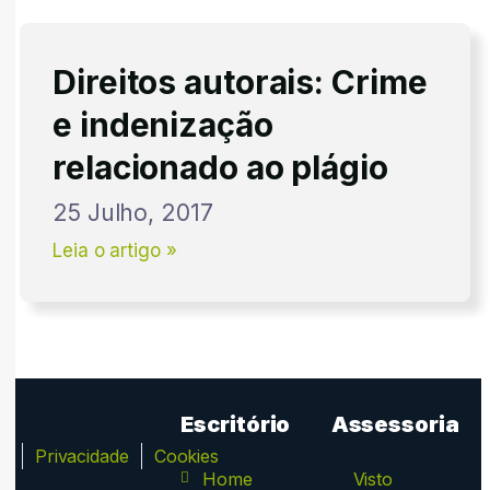
Direitos autorais: Crime
e indenização
relacionado ao plágio
25 Julho, 2017
Leia o artigo »
Escritório
Assessoria
ca
Privacidade
Cookies
Home
Visto